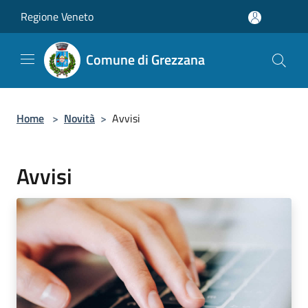
Salta al contenuto principale
Regione Veneto
Comune di Grezzana
Home
>
Novità
>
Avvisi
Avvisi