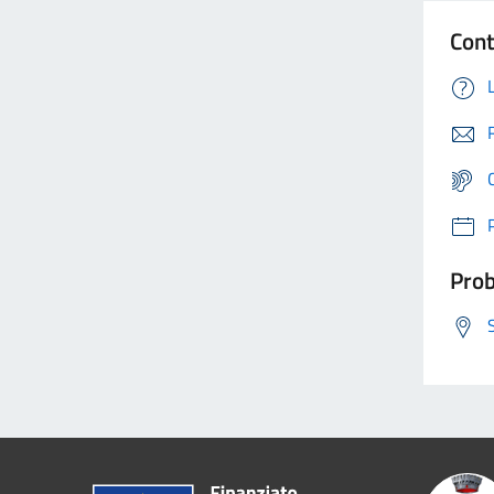
Cont
Prob