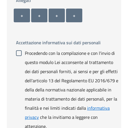
Allegati
Allegato 1
Allegato 2
Allegato 3
Allegato 4
+ Carica allegato 1
+ Carica allegato 2
+ Carica allegato 3
+ Carica allegato 4
+
+
+
+
Accettazione informativa sui dati personali
Procedendo con la compilazione e con l'invio di
questo modulo Lei acconsente al trattamento
dei dati personali forniti, ai sensi e per gli effetti
dell'articolo 13 del Regolamento EU 2016/679 e
della della normativa nazionale applicabile in
materia di trattamento dei dati personali, per la
finalità e nei limiti indicati dalla
informativa
privacy
che la invitiamo a leggere con
attenzione.