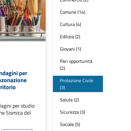
Comune (14)
Cultura (4)
Edilizia (2)
Giovani (1)
Pari opportunità
(2)
ndagini per
rozonazione
Protezione Civile
ritorio
(3)
Salute (2)
agini per studio
Sicurezza (3)
ne Sismica del
Sociale (5)