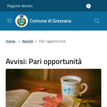
Salta al contenuto principale
Regione Veneto
Comune di Grezzana
Home
>
Novità
>
Pari opportunità
Avvisi: Pari opportunità