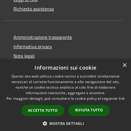
Richiesta assistenza
Amministrazione trasparente
Informativa privacy
Note legali
×
Dichiarazione di accessibilità
Informazioni sui cookie
Questo sito web utilizza cookie tecnici e assimilati strettamente
necessari al corretto funzionamento e alla navigazione del sito,
nonché un cookie tecnico analitico al solo fine di elaborare
informazioni statistiche, aggregate e anonime.
RSS
Copyright © 2026 • Comune di
Per maggiori dettagli, può consultare la cookie policy al seguente
link
Accessibilità
Grezzana • Powered by
Privacy
Municipium
Accesso
•
RIFIUTA TUTTO
ACCETTA TUTTO
Cookie
redazione
Mappa del sito
MOSTRA DETTAGLI