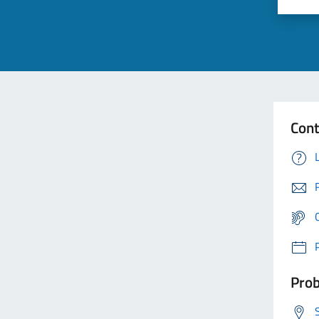
Cont
Prob