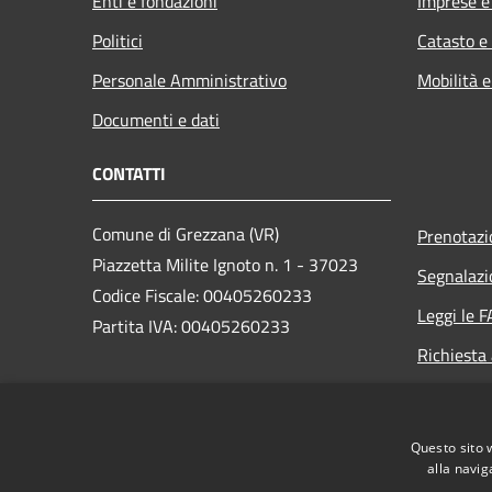
Enti e fondazioni
Imprese 
Politici
Catasto e
Personale Amministrativo
Mobilità e
Documenti e dati
CONTATTI
Comune di Grezzana (VR)
Prenotaz
Piazzetta Milite Ignoto n. 1 - 37023
Segnalazi
Codice Fiscale: 00405260233
Leggi le 
Partita IVA: 00405260233
Richiesta
PEC:
protocollo.comune.grezzana.vr@pecveneto.it
Questo sito 
Centralino Unico: +39 045 8872511
alla navig