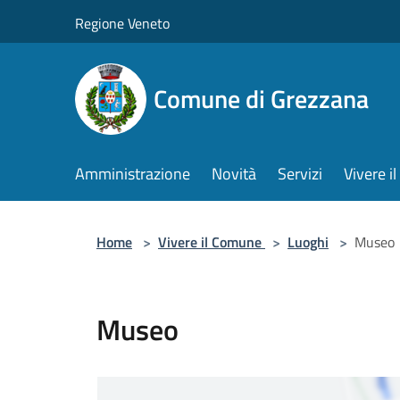
Salta al contenuto principale
Regione Veneto
Comune di Grezzana
Amministrazione
Novità
Servizi
Vivere 
Home
>
Vivere il Comune
>
Luoghi
>
Museo
Museo