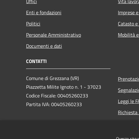
Uffici
Vita lavor
Enti e fondazioni
Imprese 
Politici
Catasto e
Personale Amministrativo
Mobilità e
Documenti e dati
CONTATTI
Comune di Grezzana (VR)
Prenotaz
Piazzetta Milite Ignoto n. 1 - 37023
Segnalazi
Codice Fiscale: 00405260233
Leggi le 
Partita IVA: 00405260233
Richiesta
PEC:
protocollo.comune.grezzana.vr@pecveneto.it
Questo sito 