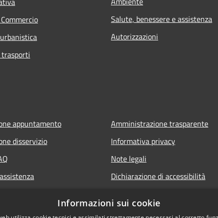
Ambiente
ativa
Salute, benessere e assistenza
e Commercio
Autorizzazioni
 urbanistica
 trasporti
ione appuntamento
Amministrazione trasparente
one disservizio
Informativa privacy
FAQ
Note legali
 assistenza
Dichiarazione di accessibilità
Informazioni sui cookie
web utilizza cookie tecnici e assimilati strettamente necessari al corretto fu