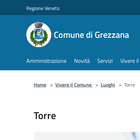
Salta al contenuto principale
Regione Veneto
Comune di Grezzana
Amministrazione
Novità
Servizi
Vivere 
Home
>
Vivere il Comune
>
Luoghi
>
Torre
Torre