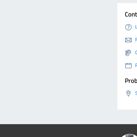
Cont
Prob