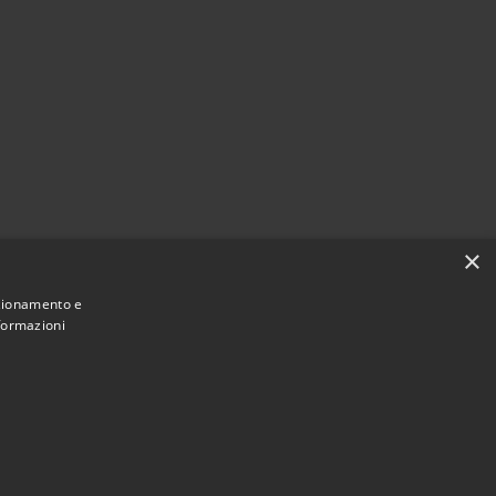
×
nzionamento e
nformazioni
Municipium
Accesso redazione
 Grezzana • Powered by
•