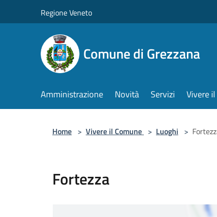
Salta al contenuto principale
Regione Veneto
Comune di Grezzana
Amministrazione
Novità
Servizi
Vivere 
Home
>
Vivere il Comune
>
Luoghi
>
Fortezz
Fortezza