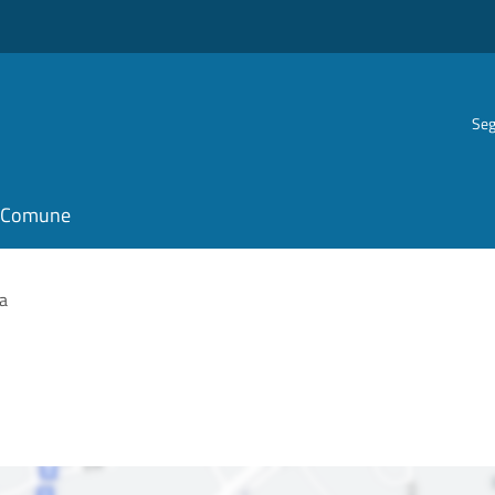
Seg
il Comune
a