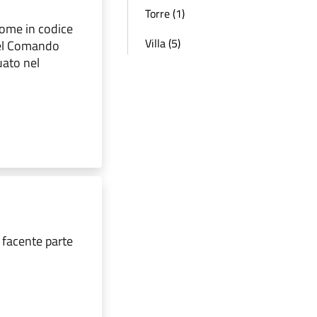
Torre (1)
nome in codice
Villa (5)
del Comando
uato nel
 facente parte