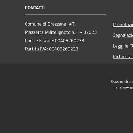
CONTATTI
Comune di Grezzana (VR)
Prenotaz
Piazzetta Milite Ignoto n. 1 - 37023
Segnalazi
Codice Fiscale: 00405260233
Leggi le 
Partita IVA: 00405260233
Richiesta
PEC:
protocollo.comune.grezzana.vr@pecveneto.it
Questo sito 
Centralino Unico: +39 045 8872511
alla navig
RSS
Accessibilità
Privacy
Cookie
Mappa de