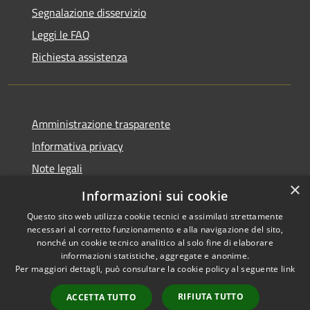
Segnalazione disservizio
Leggi le FAQ
Richiesta assistenza
Amministrazione trasparente
Informativa privacy
Note legali
×
Dichiarazione di accessibilità
Informazioni sui cookie
Questo sito web utilizza cookie tecnici e assimilati strettamente
necessari al corretto funzionamento e alla navigazione del sito,
nonché un cookie tecnico analitico al solo fine di elaborare
informazioni statistiche, aggregate e anonime.
RSS
Copyright © 2026 • Comune di
Per maggiori dettagli, può consultare la cookie policy al seguente
link
Accessibilità
Grezzana • Powered by
Privacy
Municipium
Accesso
•
RIFIUTA TUTTO
ACCETTA TUTTO
Cookie