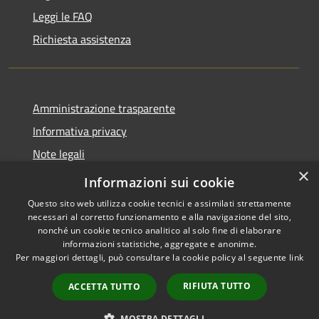
Leggi le FAQ
Richiesta assistenza
Amministrazione trasparente
Informativa privacy
Note legali
×
Dichiarazione di accessibilità
Informazioni sui cookie
Questo sito web utilizza cookie tecnici e assimilati strettamente
necessari al corretto funzionamento e alla navigazione del sito,
nonché un cookie tecnico analitico al solo fine di elaborare
informazioni statistiche, aggregate e anonime.
RSS
Copyright © 2026 • Comune di
Per maggiori dettagli, può consultare la cookie policy al seguente
link
Accessibilità
Grezzana • Powered by
Privacy
Municipium
Accesso
•
RIFIUTA TUTTO
ACCETTA TUTTO
Cookie
redazione
Mappa del sito
MOSTRA DETTAGLI