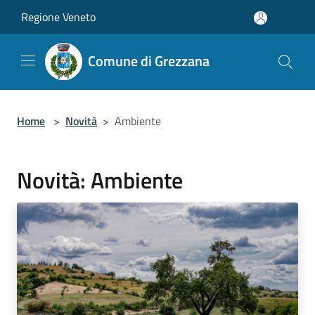
Salta al contenuto principale
Regione Veneto
Comune di Grezzana
Home
>
Novità
>
Ambiente
Novità: Ambiente