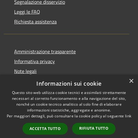
Segnalazione disservizio
Leggi le FAQ
Richiesta assistenza
Amministrazione trasparente
Informativa privacy
Note legali
×
Dichiarazione di accessibilità
Informazioni sui cookie
Questo sito web utilizza cookie tecnici e assimilati strettamente
necessari al corretto funzionamento e alla navigazione del sito,
nonché un cookie tecnico analitico al solo fine di elaborare
informazioni statistiche, aggregate e anonime.
RSS
Copyright © 2026 • Comune di
Per maggiori dettagli, può consultare la cookie policy al seguente
link
Accessibilità
Grezzana • Powered by
Privacy
Municipium
Accesso
•
RIFIUTA TUTTO
ACCETTA TUTTO
Cookie
redazione