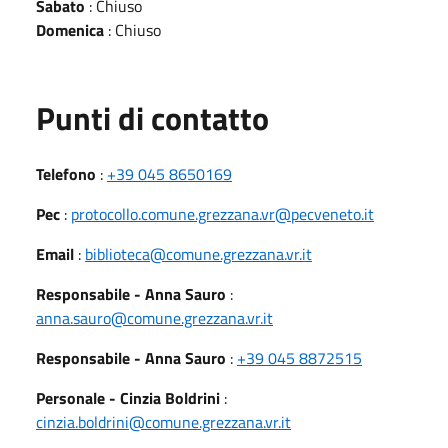
Sabato
: Chiuso
Domenica
: Chiuso
Punti di contatto
Telefono
:
+39 045 8650169
Pec
:
protocollo.comune.grezzana.vr@pecveneto.it
Email
:
biblioteca@comune.grezzana.vr.it
Responsabile - Anna Sauro
:
anna.sauro@comune.grezzana.vr.it
Responsabile - Anna Sauro
:
+39 045 8872515
Personale - Cinzia Boldrini
:
cinzia.boldrini@comune.grezzana.vr.it