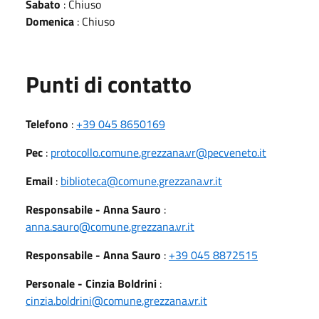
Sabato
: Chiuso
Domenica
: Chiuso
Punti di contatto
Telefono
:
+39 045 8650169
Pec
:
protocollo.comune.grezzana.vr@pecveneto.it
Email
:
biblioteca@comune.grezzana.vr.it
Responsabile - Anna Sauro
:
anna.sauro@comune.grezzana.vr.it
Responsabile - Anna Sauro
:
+39 045 8872515
Personale - Cinzia Boldrini
:
cinzia.boldrini@comune.grezzana.vr.it