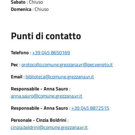
Sabato
: Chiuso
Domenica
: Chiuso
Punti di contatto
Telefono
:
+39 045 8650169
Pec
:
protocollo.comune.grezzana.vr@pecveneto.it
Email
:
biblioteca@comune.grezzana.vr.it
Responsabile - Anna Sauro
:
anna.sauro@comune.grezzana.vr.it
Responsabile - Anna Sauro
:
+39 045 8872515
Personale - Cinzia Boldrini
:
cinzia.boldrini@comune.grezzana.vr.it