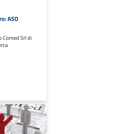
oro: ASO
o Comed Srl di
erca