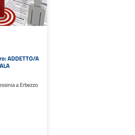
voro: ADDETTO/A
SALA
essinia a Erbezzo