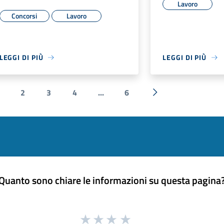
Lavoro
Concorsi
Lavoro
LEGGI DI PIÙ
LEGGI DI PIÙ
2
3
4
...
6
ente
Successiva »
Quanto sono chiare le informazioni su questa pagina