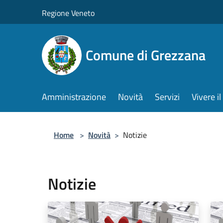
Salta al contenuto principale
Regione Veneto
Comune di Grezzana
Amministrazione
Novità
Servizi
Vivere 
Home
>
Novità
>
Notizie
Notizie