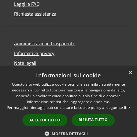
Leggi le FAQ
Richiesta assistenza
Amministrazione trasparente
Informativa privacy
Note legali
×
Dichiarazione di accessibilità
Informazioni sui cookie
Questo sito web utilizza cookie tecnici e assimilati strettamente
necessari al corretto funzionamento e alla navigazione del sito,
nonché un cookie tecnico analitico al solo fine di elaborare
informazioni statistiche, aggregate e anonime.
RSS
Copyright © 2026 • Comune di
Per maggiori dettagli, può consultare la cookie policy al seguente
link
Accessibilità
Grezzana • Powered by
Privacy
Municipium
Accesso
•
RIFIUTA TUTTO
ACCETTA TUTTO
Cookie
redazione
Mappa del sito
MOSTRA DETTAGLI