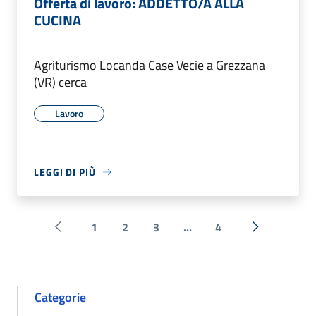
Offerta di lavoro: ADDETTO/A ALLA
CUCINA
Agriturismo Locanda Case Vecie a Grezzana
(VR) cerca
Lavoro
LEGGI DI PIÙ
1
2
3
...
4
Pagina precedente
Successiva 
Categorie