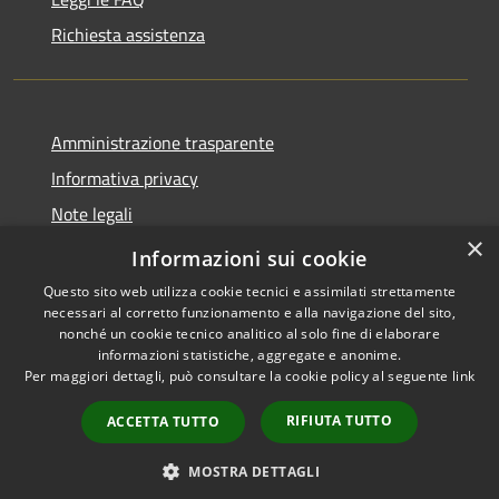
Richiesta assistenza
Amministrazione trasparente
Informativa privacy
Note legali
×
Dichiarazione di accessibilità
Informazioni sui cookie
Questo sito web utilizza cookie tecnici e assimilati strettamente
necessari al corretto funzionamento e alla navigazione del sito,
nonché un cookie tecnico analitico al solo fine di elaborare
informazioni statistiche, aggregate e anonime.
RSS
Copyright © 2026 • Comune di
Per maggiori dettagli, può consultare la cookie policy al seguente
link
Accessibilità
Grezzana • Powered by
Privacy
Municipium
Accesso
•
RIFIUTA TUTTO
ACCETTA TUTTO
Cookie
redazione
Mappa del sito
MOSTRA DETTAGLI