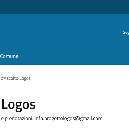
Seg
il Comune
 d'Ascolto Logos
 Logos
info e prenotazioni: info.progettologos@gmail.com