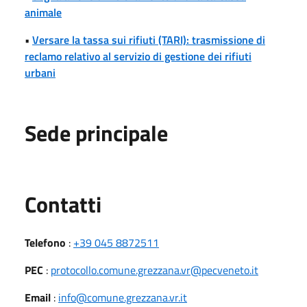
animale
•
Versare la tassa sui rifiuti (TARI): trasmissione di
reclamo relativo al servizio di gestione dei rifiuti
urbani
Sede principale
Utili
Contatti
Telefono
:
+39 045 8872511
PEC
:
protocollo.comune.grezzana.vr@pecveneto.it
Email
:
info@comune.grezzana.vr.it