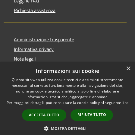
Leggi le FAQ
Richiesta assistenza
Amministrazione trasparente
Informativa privacy
Note legali
×
Dichiarazione di accessibilità
Informazioni sui cookie
Questo sito web utilizza cookie tecnici e assimilati strettamente
necessari al corretto funzionamento e alla navigazione del sito,
nonché un cookie tecnico analitico al solo fine di elaborare
informazioni statistiche, aggregate e anonime.
RSS
Copyright © 2026 • Comune di
Per maggiori dettagli, può consultare la cookie policy al seguente
link
Accessibilità
Grezzana • Powered by
Privacy
Municipium
Accesso
•
RIFIUTA TUTTO
ACCETTA TUTTO
Cookie
redazione
Mappa del sito
MOSTRA DETTAGLI