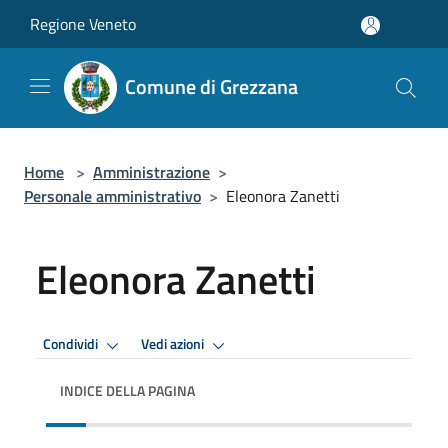
Salta al contenuto principale
Regione Veneto
Comune di Grezzana
Home
>
Amministrazione
>
Personale amministrativo
>
Eleonora Zanetti
Eleonora Zanetti
Condividi
Vedi azioni
INDICE DELLA PAGINA