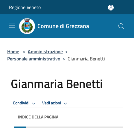
Salta al contenuto principale
Regione Veneto
Comune di Grezzana
Home
>
Amministrazione
>
Personale amministrativo
>
Gianmaria Benetti
Gianmaria Benetti
Condividi
Vedi azioni
INDICE DELLA PAGINA