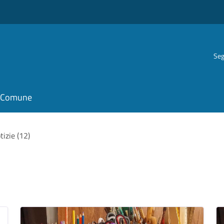
Seg
il Comune
tizie (12)