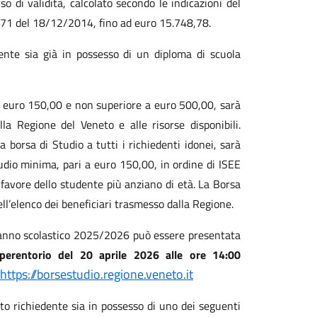
 di validità, calcolato secondo le indicazioni del
 171 del 18/12/2014, fino ad euro 15.748,78.
nte sia già in possesso di un diploma di scuola
 a euro 150,00 e non superiore a euro 500,00, sarà
 Regione del Veneto e alle risorse disponibili.
a borsa di Studio a tutti i richiedenti idonei, sarà
udio minima, pari a euro 150,00, in ordine di ISEE
 favore dello studente più anziano di età. La Borsa
ell’elenco dei beneficiari trasmesso dalla Regione.
l’anno scolastico 2025/2026 può essere presentata
erentorio del 20 aprile 2026 alle ore 14:00
https://borsestudio.regione.veneto.it
to richiedente sia in possesso di uno dei seguenti