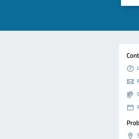
Cont
Prob