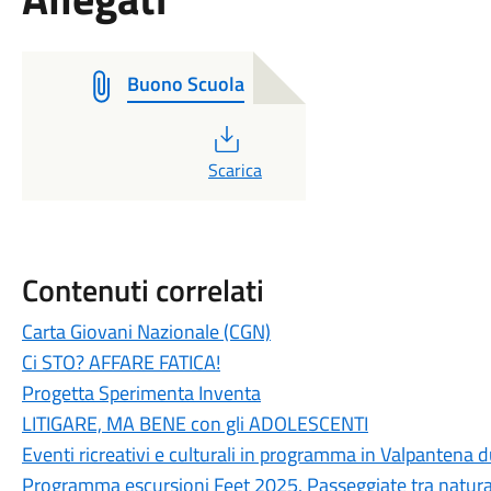
Buono Scuola
PDF
Scarica
Contenuti correlati
Carta Giovani Nazionale (CGN)
Ci STO? AFFARE FATICA!
Progetta Sperimenta Inventa
LITIGARE, MA BENE con gli ADOLESCENTI
Eventi ricreativi e culturali in programma in Valpantena
Programma escursioni Feet 2025. Passeggiate tra natura