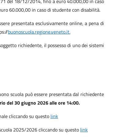
 171 del 18/12/2014, fino a euro 40.000,00 in caso
ro 60.000,00 in caso di studente con disabilità.
ssere presentata esclusivamente online, a pena di
ps://
buonoscuola.regione.veneto.it.
oggetto richiedente, il possesso di uno dei sistemi
uono scuola può essere presentata dal richiedente
rio del 30 giugno 2026 alle ore 14:00.
onale cliccando su questo
link
o scuola 2025/2026 cliccando su questo
link