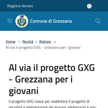
Salta al contenuto principale
Regione Veneto
Comune di Grezzana
Home
>
Novità
>
Notizie
>
Al via il progetto GXG - Grezzana per i giovani
Al via il progetto GXG
- Grezzana per i
giovani
Il progetto GXG nasce per soddisfare il progetto di
socialità e aggregazione dei giovani adolescenti e pre-