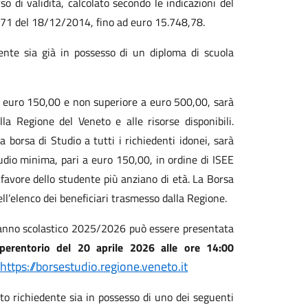
 di validità, calcolato secondo le indicazioni del
 171 del 18/12/2014, fino ad euro 15.748,78.
nte sia già in possesso di un diploma di scuola
 a euro 150,00 e non superiore a euro 500,00, sarà
 Regione del Veneto e alle risorse disponibili.
a borsa di Studio a tutti i richiedenti idonei, sarà
udio minima, pari a euro 150,00, in ordine di ISEE
 favore dello studente più anziano di età. La Borsa
ell’elenco dei beneficiari trasmesso dalla Regione.
l’anno scolastico 2025/2026 può essere presentata
erentorio del 20 aprile 2026 alle ore 14:00
https://borsestudio.regione.veneto.it
to richiedente sia in possesso di uno dei seguenti