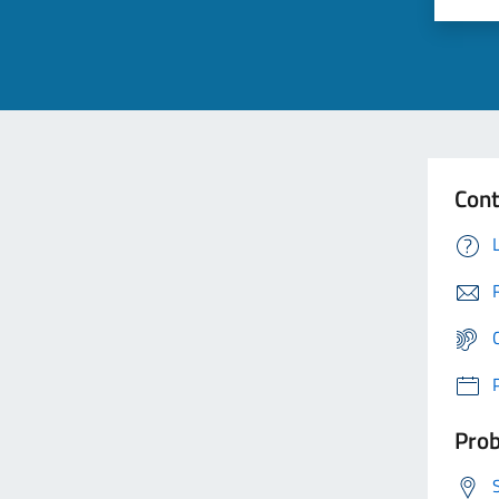
Cont
Prob