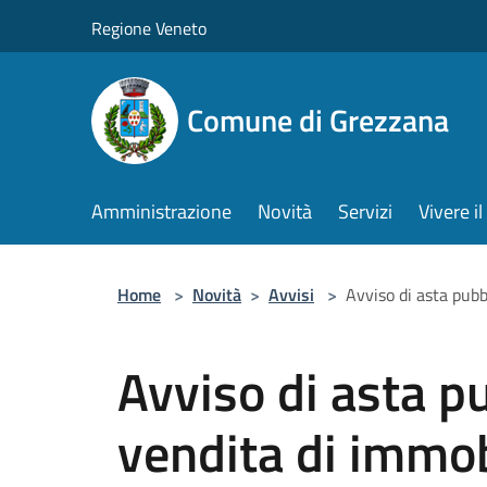
Salta al contenuto principale
Regione Veneto
Comune di Grezzana
Amministrazione
Novità
Servizi
Vivere 
Home
>
Novità
>
Avvisi
>
Avviso di asta pubb
Avviso di asta pu
vendita di immobi