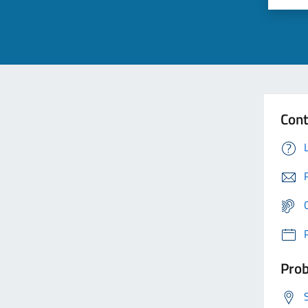
Cont
Prob