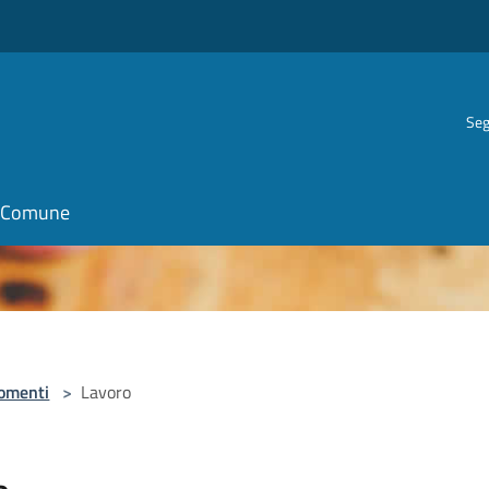
Seg
il Comune
omenti
>
Lavoro