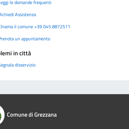
Leggi le domande frequenti
Richiedi Assistenza
Chiama il comune +39 045 8872511
Prenota un appuntamento
lemi in città
Segnala disservizio
Comune di Grezzana