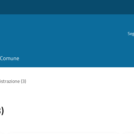
Seg
il Comune
strazione (3)
)