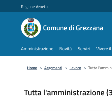
Salta al contenuto principale
Regione Veneto
Comune di Grezzana
Amministrazione
Novità
Servizi
Vivere 
Home
>
Argomenti
>
Lavoro
>
Tutta l'ammini
Tutta l'amministrazione (3