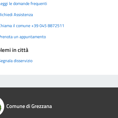
Leggi le domande frequenti
Richiedi Assistenza
Chiama il comune +39 045 8872511
Prenota un appuntamento
lemi in città
Segnala disservizio
Comune di Grezzana