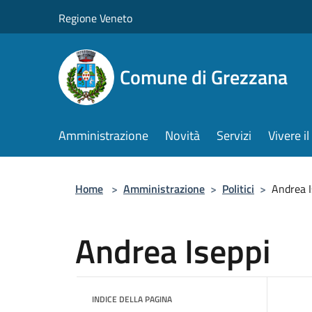
Salta al contenuto principale
Regione Veneto
Comune di Grezzana
Amministrazione
Novità
Servizi
Vivere 
Home
>
Amministrazione
>
Politici
>
Andrea I
Andrea Iseppi
INDICE DELLA PAGINA