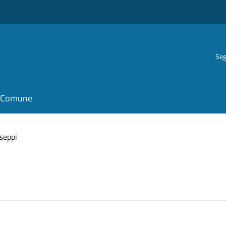
Seg
il Comune
seppi