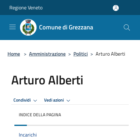
Salta al contenuto principale
Regione Veneto
Comune di Grezzana
Home
>
Amministrazione
>
Politici
>
Arturo Alberti
Arturo Alberti
Condividi
Vedi azioni
INDICE DELLA PAGINA
Incarichi