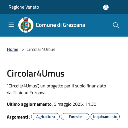
Salta al contenuto principale
Regione Veneto
Comune di Grezzana
Home
>
Circolar4Umus
Circolar4Umus
“Circolar4Umus”, un progetto per il suolo finanziato
dall’Unione Europea
Ultimo aggiornamento
: 6 maggio 2025, 11:30
Argomenti
:
Agricoltura
Foreste
Inquinamento