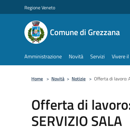
Salta al contenuto principale
Regione Veneto
Comune di Grezzana
Amministrazione
Novità
Servizi
Vivere 
Home
>
Novità
>
Notizie
>
Offerta di lavor
Offerta di lavo
SERVIZIO SALA