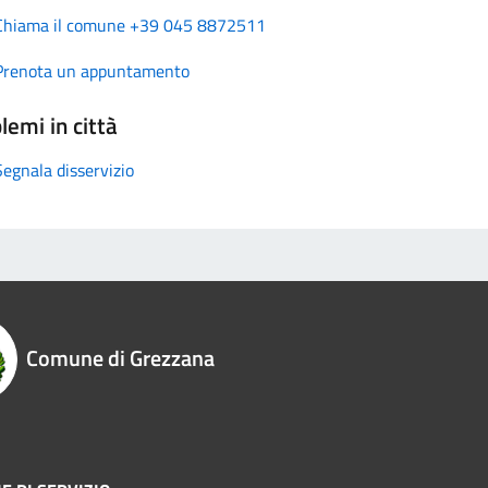
Chiama il comune +39 045 8872511
Prenota un appuntamento
lemi in città
Segnala disservizio
Comune di Grezzana