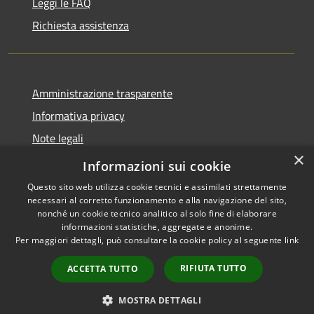
Leggi le FAQ
Richiesta assistenza
Amministrazione trasparente
Informativa privacy
Note legali
×
Dichiarazione di accessibilità
Informazioni sui cookie
Questo sito web utilizza cookie tecnici e assimilati strettamente
necessari al corretto funzionamento e alla navigazione del sito,
nonché un cookie tecnico analitico al solo fine di elaborare
informazioni statistiche, aggregate e anonime.
RSS
Copyright © 2026 • Comune di
Per maggiori dettagli, può consultare la cookie policy al seguente
link
Accessibilità
Grezzana • Powered by
Privacy
Municipium
Accesso
•
RIFIUTA TUTTO
ACCETTA TUTTO
Cookie
redazione
Mappa del sito
MOSTRA DETTAGLI