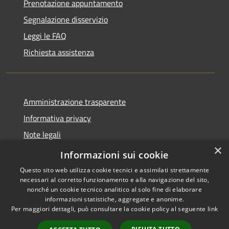
Prenotazione appuntamento
Segnalazione disservizio
Leggi le FAQ
Richiesta assistenza
Amministrazione trasparente
Informativa privacy
Note legali
×
Dichiarazione di accessibilità
Informazioni sui cookie
Questo sito web utilizza cookie tecnici e assimilati strettamente
necessari al corretto funzionamento e alla navigazione del sito,
nonché un cookie tecnico analitico al solo fine di elaborare
informazioni statistiche, aggregate e anonime.
RSS
Copyright © 2026 • Comune di
Per maggiori dettagli, può consultare la cookie policy al seguente
link
Accessibilità
Grezzana • Powered by
Privacy
Municipium
Accesso
•