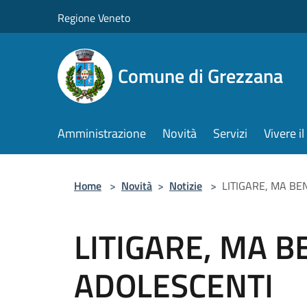
Salta al contenuto principale
Regione Veneto
Comune di Grezzana
Amministrazione
Novità
Servizi
Vivere 
Home
>
Novità
>
Notizie
>
LITIGARE, MA BE
LITIGARE, MA BE
ADOLESCENTI