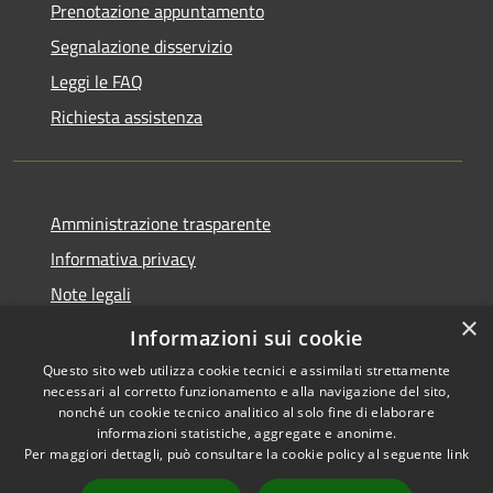
Prenotazione appuntamento
Segnalazione disservizio
Leggi le FAQ
Richiesta assistenza
Amministrazione trasparente
Informativa privacy
Note legali
×
Dichiarazione di accessibilità
Informazioni sui cookie
Questo sito web utilizza cookie tecnici e assimilati strettamente
necessari al corretto funzionamento e alla navigazione del sito,
nonché un cookie tecnico analitico al solo fine di elaborare
informazioni statistiche, aggregate e anonime.
RSS
Copyright © 2026 • Comune di
Per maggiori dettagli, può consultare la cookie policy al seguente
link
Accessibilità
Grezzana • Powered by
Privacy
Municipium
Accesso