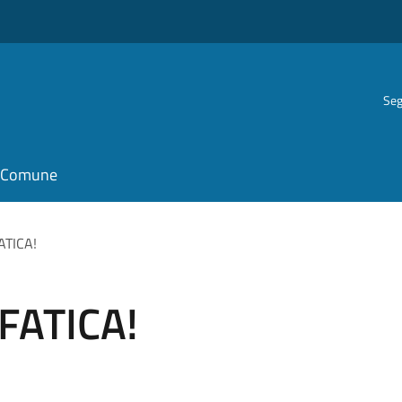
Seg
il Comune
ATICA!
FATICA!