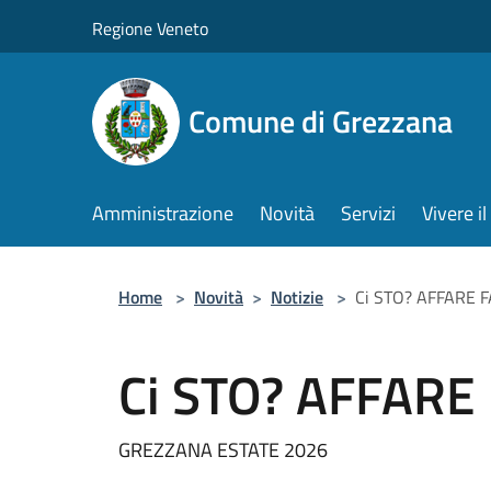
Salta al contenuto principale
Regione Veneto
Comune di Grezzana
Amministrazione
Novità
Servizi
Vivere 
Home
>
Novità
>
Notizie
>
Ci STO? AFFARE F
Ci STO? AFFARE 
GREZZANA ESTATE 2026