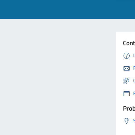
Cont
Prob