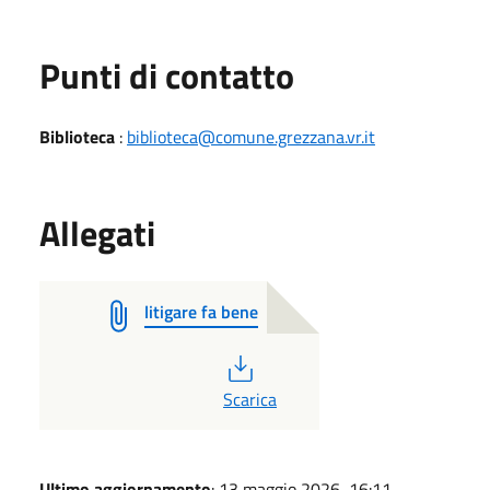
Punti di contatto
Biblioteca
:
biblioteca@comune.grezzana.vr.it
Allegati
litigare fa bene
PDF
Scarica
Ultimo aggiornamento
: 13 maggio 2026, 16:11