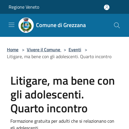
Salta al contenuto principale
Regione Veneto
Comune di Grezzana
Home
>
Vivere il Comune
>
Eventi
>
Litigare, ma bene con gli adolescenti. Quarto incontro
Litigare, ma bene con
gli adolescenti.
Quarto incontro
Formazione gratuita per adulti che si relazionano con
gli adolescenti