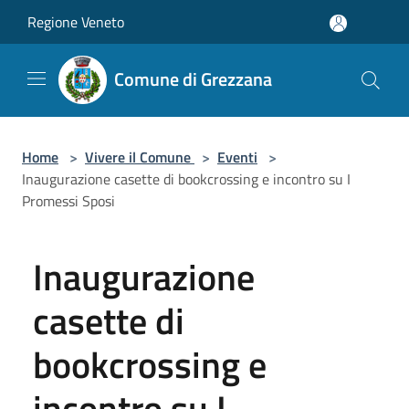
Salta al contenuto principale
Regione Veneto
Comune di Grezzana
Home
>
Vivere il Comune
>
Eventi
>
Inaugurazione casette di bookcrossing e incontro su I
Promessi Sposi
Inaugurazione
casette di
bookcrossing e
incontro su I