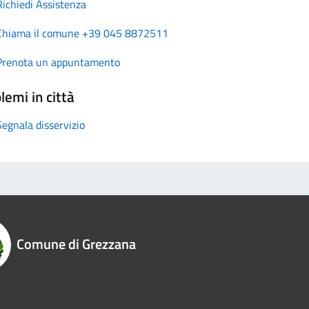
Richiedi Assistenza
Chiama il comune +39 045 8872511
Prenota un appuntamento
lemi in città
Segnala disservizio
Comune di Grezzana