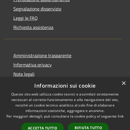
Segnalazione disservizio
Leggi le FAQ
Richiesta assistenza
Amministrazione trasparente
Informativa privacy
Note legali
×
Dichiarazione di accessibilità
Informazioni sui cookie
Questo sito web utilizza cookie tecnici e assimilati strettamente
necessari al corretto funzionamento e alla navigazione del sito,
nonché un cookie tecnico analitico al solo fine di elaborare
informazioni statistiche, aggregate e anonime.
RSS
Copyright © 2026 • Comune di
Per maggiori dettagli, può consultare la cookie policy al seguente
link
Accessibilità
Grezzana • Powered by
Privacy
Municipium
Accesso
•
RIFIUTA TUTTO
ACCETTA TUTTO