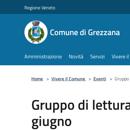
Salta al contenuto principale
Regione Veneto
Comune di Grezzana
Amministrazione
Novità
Servizi
Vivere 
Home
>
Vivere il Comune
>
Eventi
>
Gruppo 
Gruppo di lettur
giugno