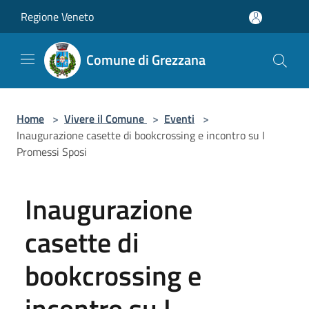
Salta al contenuto principale
Regione Veneto
Comune di Grezzana
Home
>
Vivere il Comune
>
Eventi
>
Inaugurazione casette di bookcrossing e incontro su I
Promessi Sposi
Inaugurazione
casette di
bookcrossing e
incontro su I