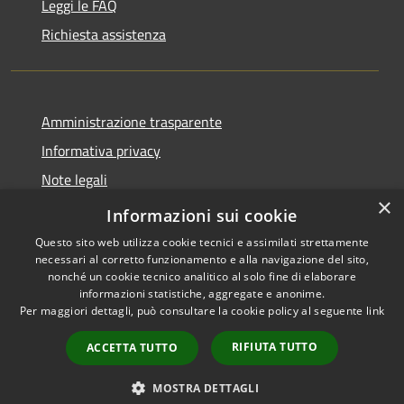
Leggi le FAQ
Richiesta assistenza
Amministrazione trasparente
Informativa privacy
Note legali
×
Dichiarazione di accessibilità
Informazioni sui cookie
Questo sito web utilizza cookie tecnici e assimilati strettamente
necessari al corretto funzionamento e alla navigazione del sito,
nonché un cookie tecnico analitico al solo fine di elaborare
informazioni statistiche, aggregate e anonime.
RSS
Copyright © 2026 • Comune di
Per maggiori dettagli, può consultare la cookie policy al seguente
link
Accessibilità
Grezzana • Powered by
Privacy
Municipium
Accesso
•
RIFIUTA TUTTO
ACCETTA TUTTO
Cookie
redazione
Mappa del sito
MOSTRA DETTAGLI