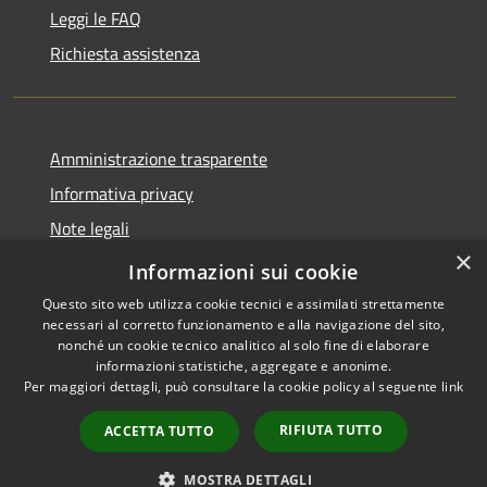
Leggi le FAQ
Richiesta assistenza
Amministrazione trasparente
Informativa privacy
Note legali
×
Dichiarazione di accessibilità
Informazioni sui cookie
Questo sito web utilizza cookie tecnici e assimilati strettamente
necessari al corretto funzionamento e alla navigazione del sito,
nonché un cookie tecnico analitico al solo fine di elaborare
informazioni statistiche, aggregate e anonime.
RSS
Copyright © 2026 • Comune di
Per maggiori dettagli, può consultare la cookie policy al seguente
link
Accessibilità
Grezzana • Powered by
Privacy
Municipium
Accesso
•
RIFIUTA TUTTO
ACCETTA TUTTO
Cookie
redazione
Mappa del sito
MOSTRA DETTAGLI