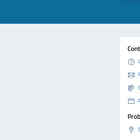
Cont
Prob