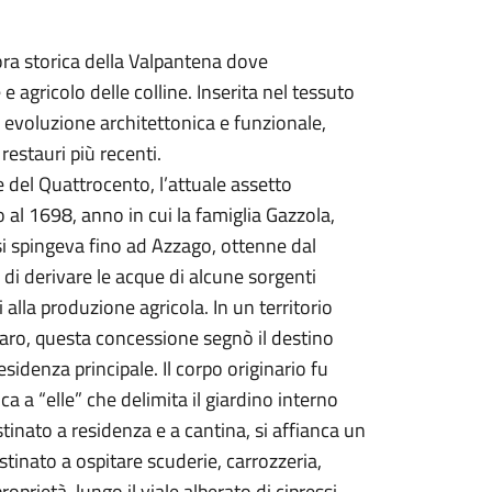
mora storica della Valpantena dove
 e agricolo delle colline. Inserita nel tessuto
a evoluzione architettonica e funzionale,
restauri più recenti.
e del Quattrocento, l’attuale assetto
o al 1698, anno in cui la famiglia Gazzola,
 si spingeva fino ad Azzago, ottenne dal
 di derivare le acque di alcune sorgenti
 alla produzione agricola. In un territorio
raro, questa concessione segnò il destino
esidenza principale. Il corpo originario fu
ca a “elle” che delimita il giardino interno
estinato a residenza e a cantina, si affianca un
stinato a ospitare scuderie, carrozzeria,
oprietà, lungo il viale alberato di cipressi