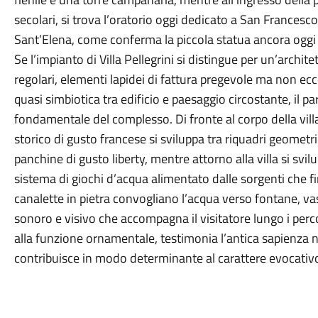
secolari, si trova l’oratorio oggi dedicato a San Francesco
Sant’Elena, come conferma la piccola statua ancora ogg
Se l’impianto di Villa Pellegrini si distingue per un’archit
regolari, elementi lapidei di fattura pregevole ma non ec
quasi simbiotica tra edificio e paesaggio circostante, il p
fondamentale del complesso. Di fronte al corpo della villa
storico di gusto francese si sviluppa tra riquadri geometric
panchine di gusto liberty, mentre attorno alla villa si svil
sistema di giochi d’acqua alimentato dalle sorgenti che fi
canalette in pietra convogliano l’acqua verso fontane, v
sonoro e visivo che accompagna il visitatore lungo i perco
alla funzione ornamentale, testimonia l’antica sapienza ne
contribuisce in modo determinante al carattere evocativ