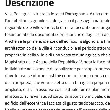
Descrizione
Villa Pellegrini, situata in località Romagnano, è una di
l’architettura signorile si integra con il paesaggio naturale
regionale delle ville venete, la dimora racconta una lung
testimoniata da documentazioni storiche e dagli esiti dei 
Anche se le prime evidenze dell’edificio risalgono alla fin
architettonico della villa è riconducibile al periodo attorn
proprietaria della villa e di una vasta tenuta agricola che
Magistrato delle Acque della Repubblica Veneta la facoltà
individuate nella zona e di canalizzarle per scopi connessi
dove le risorse idriche costituiscono un bene prezioso e 
della proprietà, che venne eletta dalla famiglia a propria r
ampliato, e la villa assunse così l’attuale forma planimetri
affacciato sulla vallata. Al corpo di fabbrica principale, d
edificio dall’eccentrica facciata di gusto tardobarocco, de
fienile e una torre campanaria, mentre all’ingresso della pr