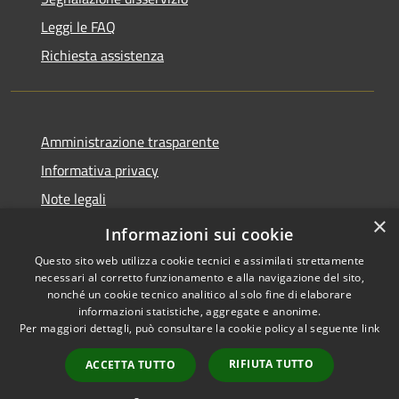
Leggi le FAQ
Richiesta assistenza
Amministrazione trasparente
Informativa privacy
Note legali
×
Dichiarazione di accessibilità
Informazioni sui cookie
Questo sito web utilizza cookie tecnici e assimilati strettamente
necessari al corretto funzionamento e alla navigazione del sito,
nonché un cookie tecnico analitico al solo fine di elaborare
informazioni statistiche, aggregate e anonime.
RSS
Copyright © 2026 • Comune di
Per maggiori dettagli, può consultare la cookie policy al seguente
link
Accessibilità
Grezzana • Powered by
Privacy
Municipium
Accesso
•
RIFIUTA TUTTO
ACCETTA TUTTO
Cookie
redazione