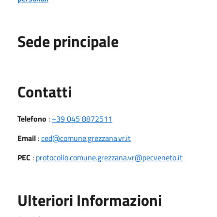
Sede principale
Utili
Contatti
Telefono
:
+39 045 8872511
Email
:
ced@comune.grezzana.vr.it
PEC
:
protocollo.comune.grezzana.vr@pecveneto.it
Ulteriori Informazioni