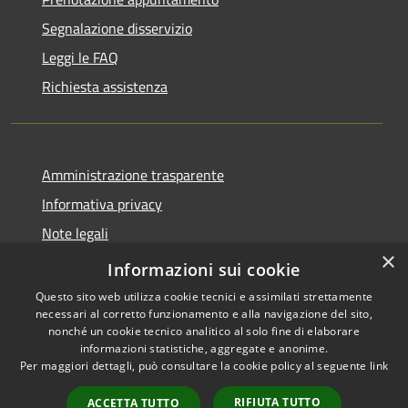
Segnalazione disservizio
Leggi le FAQ
Richiesta assistenza
Amministrazione trasparente
Informativa privacy
Note legali
×
Dichiarazione di accessibilità
Informazioni sui cookie
Questo sito web utilizza cookie tecnici e assimilati strettamente
necessari al corretto funzionamento e alla navigazione del sito,
nonché un cookie tecnico analitico al solo fine di elaborare
informazioni statistiche, aggregate e anonime.
RSS
Copyright © 2026 • Comune di
Per maggiori dettagli, può consultare la cookie policy al seguente
link
Accessibilità
Grezzana • Powered by
Privacy
Municipium
Accesso
•
RIFIUTA TUTTO
ACCETTA TUTTO